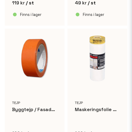
119 kr
/ st
49 kr
/ st
Finns i lager
Finns i lager
TEJP
TEJP
Byggtejp / Fasadtejp Orange 48mm x 50m
Maskeringsfolie med tejpkant - 110cm x 23m