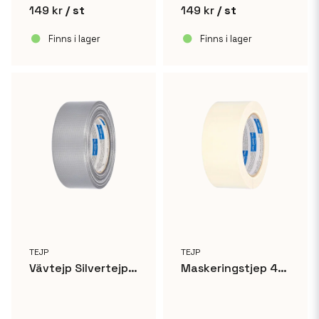
149 kr
/ st
149 kr
/ st
Finns i lager
Finns i lager
TEJP
TEJP
Vävtejp Silvertejp 48mm x 50m
Maskeringstjep 48mm x 50m