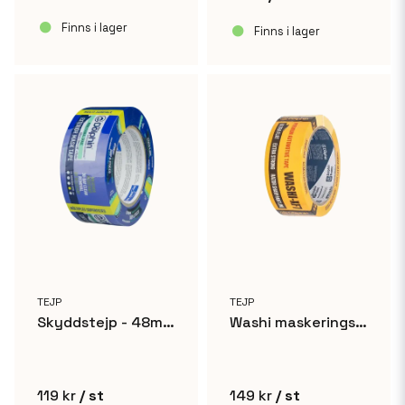
Finns i lager
Finns i lager
TEJP
TEJP
Skyddstejp - 48mm x 50m
Washi maskeringstejp för billackering - 30mm
119 kr
/ st
149 kr
/ st