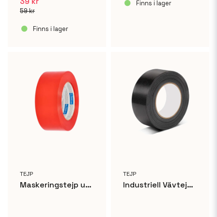
39 kr
Finns i lager
59 kr
Finns i lager
TEJP
TEJP
Maskeringstejp utomhus - 48mm x 50m
Industriell Vävtejp Silvertejp 48mm x 50m