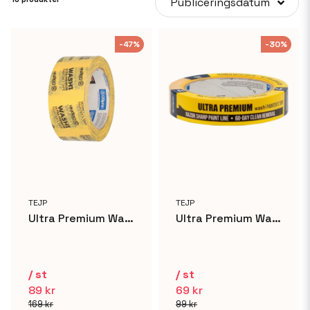
Publiceringsdatum
industri
Ultra Premium Washi maskeringstejp från Blue Dolphin, tillverkat av
rispapper i Japan. Det här är en professionell tejp av mycket hög
-47%
-30%
kvalitet. Avsedd att användas inomhus. Den är idealisk för få skarpa
linjer och en mycket hög finish. Limmet som används fäster bra mot
de flesta underlag och lämnar inga limrester samtidigt som den kan
sitta i upp till 60 dagar. Extremt bra tejp
TEJP
TEJP
Ultra Premium Washi Supertejp - 48mm x 50m
Ultra Premium Washi Supertejp - 25mm x 50m
/ st
/ st
89 kr
69 kr
169 kr
99 kr