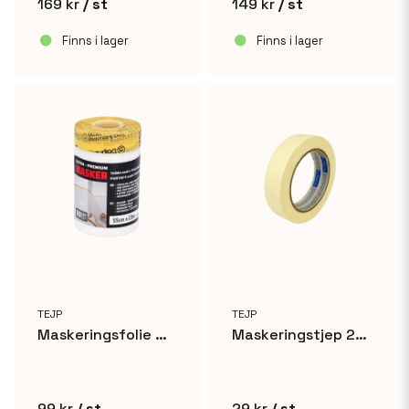
169 kr
/ st
149 kr
/ st
Finns i lager
Finns i lager
TEJP
TEJP
Maskeringsfolie med tejpkant - 55cm x 23m
Maskeringstjep 25mm x 50m
99 kr
/ st
29 kr
/ st