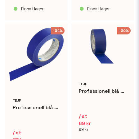
Finns i lager
Finns i lager
-34%
-30%
TEJP
Professionell blå målartejp 48mm x 50m
TEJP
Professionell blå målartejp 25mm x 50m
/ st
69 kr
99 kr
/ st