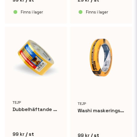
Finns i lager
Finns i lager
TEJP
TEJP
Dubbelhäftande universaltejp - 48mm
Washi maskeringstejp för billackering - 18,8mm
99 kr
/ st
99 kr
/ st