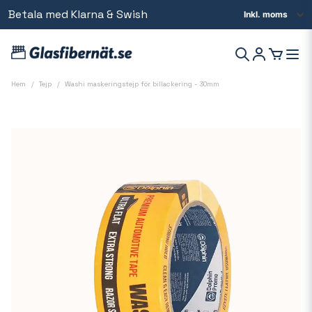
Betala med Klarna & Swish
Beställ innan kl 14 så skickar vi samma dag
Hem
Tejp
Washi maskeringstejp för billackering - 30mm