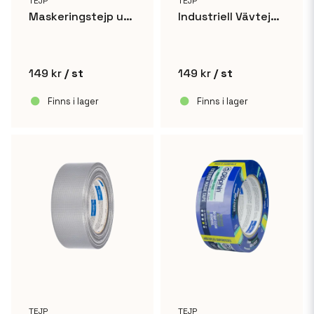
TEJP
TEJP
Maskeringstejp utomhus - 48mm x 50m
Industriell Vävtejp Silvertejp 48mm x 50m
149 kr
/ st
149 kr
/ st
Finns i lager
Finns i lager
TEJP
TEJP