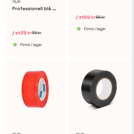
TEJP
Professionell blå målartejp 25mm x 50m
/ st
69 kr
99 kr
Finns i lager
/ st
39 kr
59 kr
Finns i lager