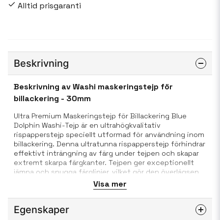
Alltid prisgaranti
Beskrivning
Beskrivning av Washi maskeringstejp för
billackering - 30mm
Ultra Premium Maskeringstejp för Billackering Blue
Dolphin Washi-Tejp är en ultrahögkvalitativ
rispapperstejp speciellt utformad för användning inom
billackering. Denna ultratunna rispapperstejp förhindrar
effektivt inträngning av färg under tejpen och skapar
extremt skarpa färgkanter. Tejpen ger exceptionellt
jämna och snygga färglinjer, vilket gör den överlägsen
jämfört med andra lackeringstejper.
Visa mer
Denna tejp, som bygger på traditionella japanska
tillverkningsmetoder, erbjuder många fördelar för
Egenskaper
professionell billackering. Tillverkad enbart av rispapper,