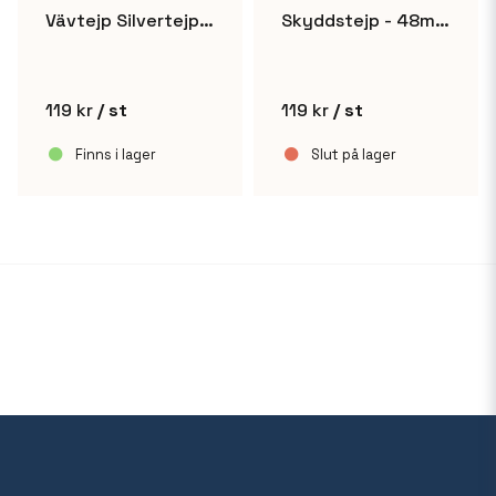
Vävtejp Silvertejp 48mm x 50m
Skyddstejp - 48mm x 50m
119 kr
/ st
119 kr
/ st
Finns i lager
Slut på lager