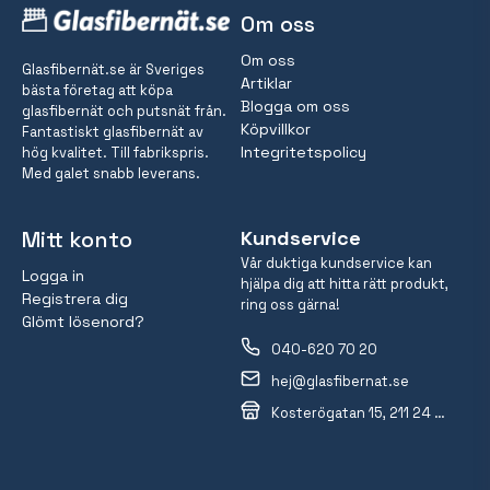
Om oss
Om oss
Glasfibernät.se är Sveriges
Artiklar
bästa företag att köpa
Blogga om oss
glasfibernät och putsnät från.
Köpvillkor
Fantastiskt glasfibernät av
Integritetspolicy
hög kvalitet. Till fabrikspris.
Med galet snabb leverans.
Mitt konto
Kundservice
Vår duktiga kundservice kan
Logga in
hjälpa dig att hitta rätt produkt,
Registrera dig
ring oss gärna!
Glömt lösenord?
040-620 70 20
hej@glasfibernat.se
Kosterögatan 15, 211 24 Malmö