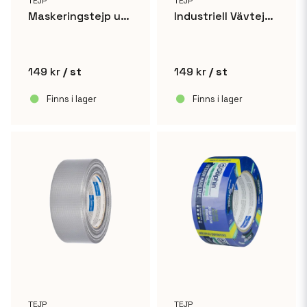
TEJP
TEJP
Maskeringstejp utomhus - 48mm x 50m
Industriell Vävtejp Silvertejp 48mm x 50m
149 kr
/ st
149 kr
/ st
Finns i lager
Finns i lager
TEJP
TEJP