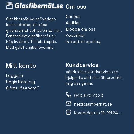
Om oss
Om oss
Glasfibernät.se är Sveriges
Artiklar
bästa företag att köpa
Blogga om oss
glasfibernät och putsnät från.
Köpvillkor
Fantastiskt glasfibernät av
Integritetspolicy
hög kvalitet. Till fabrikspris.
Med galet snabb leverans.
Mitt konto
Kundservice
Vår duktiga kundservice kan
Logga in
hjälpa dig att hitta rätt produkt,
Registrera dig
ring oss gärna!
Glömt lösenord?
040-620 70 20
hej@glasfibernat.se
Kosterögatan 15, 211 24 Malmö