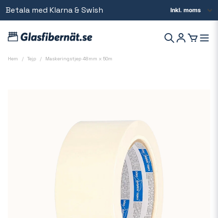
Betala med Klarna & Swish
Beställ innan kl 14 så skickar vi samma dag
Hem
Tejp
Maskeringstjep 48mm x 50m