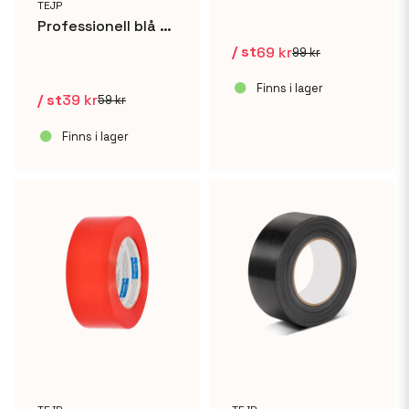
TEJP
Professionell blå målartejp 25mm x 50m
/ st
69 kr
99 kr
Finns i lager
/ st
39 kr
59 kr
Finns i lager