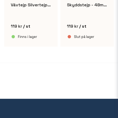
Vävtejp Silvertejp 48mm x 50m
Skyddstejp - 48mm x 50m
119 kr
/ st
119 kr
/ st
Finns i lager
Slut på lager