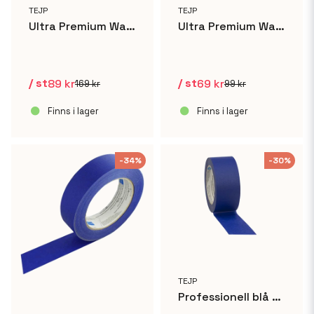
TEJP
TEJP
Ultra Premium Washi Supertejp - 48mm x 50m
Ultra Premium Washi Supertejp - 25mm x 50m
/ st
/ st
89 kr
69 kr
169 kr
99 kr
Finns i lager
Finns i lager
-34%
-30%
TEJP
Professionell blå målartejp 48mm x 50m