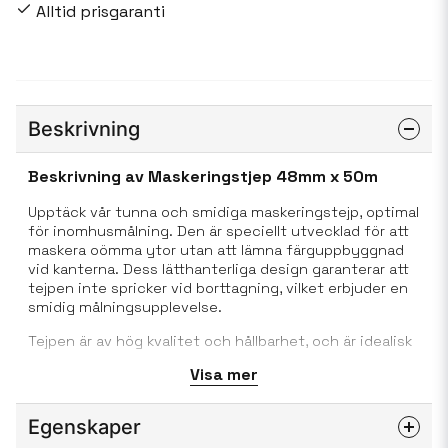
Alltid prisgaranti
Beskrivning
Beskrivning av Maskeringstjep 48mm x 50m
Upptäck vår tunna och smidiga maskeringstejp, optimal
för inomhusmålning. Den är speciellt utvecklad för att
maskera oömma ytor utan att lämna färguppbyggnad
vid kanterna. Dess lätthanterliga design garanterar att
tejpen inte spricker vid borttagning, vilket erbjuder en
smidig målningsupplevelse.
Tejpen är av hög kvalitet och hållbarhet, och är idealisk
för kortvarig användning under målning. För bästa
Visa mer
resultat, ta bort tejpen omedelbart efter målningen för
att undvika märken. Denna produkt kombinerar
användarvänlighet med professionella resultat, vilket
Egenskaper
gör den till ett utmärkt val för alla dina