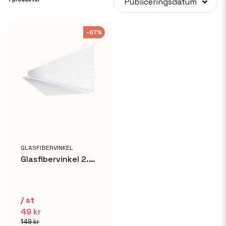
Publiceringsdatum
-67%
GLASFIBERVINKEL
Glasfibervinkel 2.5m
/ st
49 kr
149 kr