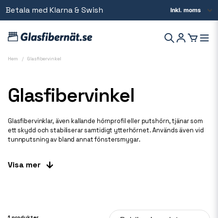
Betala med Klarna & Swish
Beställ innan kl 14 så skickar vi samma dag
Hem
Glasfibervinkel
Glasfibervinkel
Glasfibervinklar, även kallande hörnprofil eller putshörn, tjänar som
ett skydd och stabiliserar samtidigt ytterhörnet. Används även vid
tunnputsning av bland annat fönstersmygar.
Kan bäddas in i puts, bruk, microcement m.m. Hörnprofilen är
Visa mer
försedd med glasfiberarmering och själva hörnet är tillverkad i stark
PVC
1 produkter