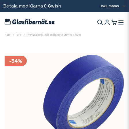
Betala med Klarna & Swish
Beställ innan kl 14 så skickar vi samma dag
Hem
Tejp
Professionell blå målartejp 25mm x 50m
-
34
%