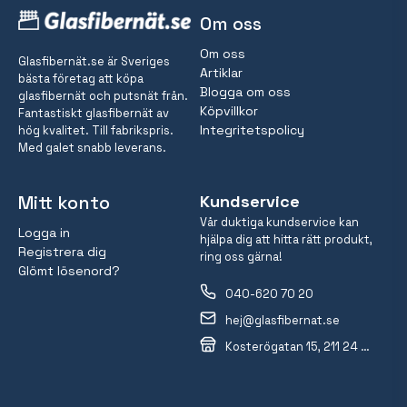
Om oss
Om oss
Glasfibernät.se är Sveriges
Artiklar
bästa företag att köpa
Blogga om oss
glasfibernät och putsnät från.
Köpvillkor
Fantastiskt glasfibernät av
Integritetspolicy
hög kvalitet. Till fabrikspris.
Med galet snabb leverans.
Mitt konto
Kundservice
Vår duktiga kundservice kan
Logga in
hjälpa dig att hitta rätt produkt,
Registrera dig
ring oss gärna!
Glömt lösenord?
040-620 70 20
hej@glasfibernat.se
Kosterögatan 15, 211 24 Malmö