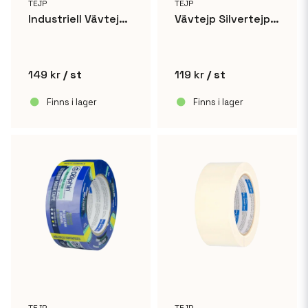
TEJP
TEJP
Industriell Vävtejp Silvertejp 48mm x 50m
Vävtejp Silvertejp 48mm x 50m
149 kr
/ st
119 kr
/ st
Finns i lager
Finns i lager