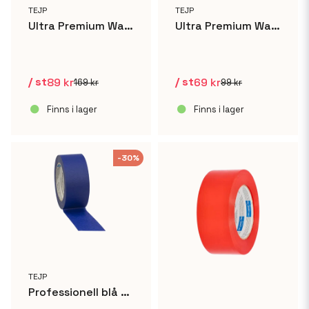
TEJP
TEJP
Ultra Premium Washi Supertejp - 48mm x 50m
Ultra Premium Washi Supertejp - 25mm x 50m
/ st
/ st
89 kr
69 kr
169 kr
99 kr
Finns i lager
Finns i lager
-30%
TEJP
Professionell blå målartejp 48mm x 50m