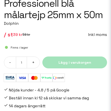
Professionell blå
målartejp 25mm x 50m
Dolphin
/ st
Inkl moms
39 kr
59 kr
Finns i lager
-
+
Lägg i varukorgen
Nöjda kunder - 4.8 / 5 på Google
Beställ innan kl 12 så skickar vi samma dag
14 dagars ångerrätt