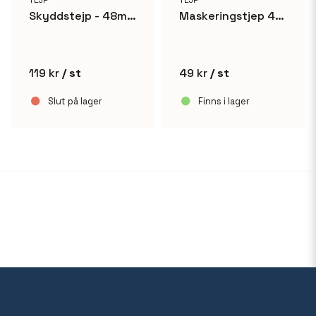
TEJP
TEJP
Skyddstejp - 48mm x 50m
Maskeringstjep 48mm x 50m
119 kr
/ st
49 kr
/ st
Slut på lager
Finns i lager