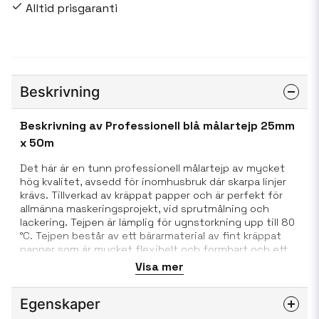
Alltid prisgaranti
Beskrivning
Beskrivning av Professionell blå målartejp 25mm
x 50m
Det här är en tunn professionell målartejp av mycket
hög kvalitet, avsedd för inomhusbruk där skarpa linjer
krävs. Tillverkad av kräppat papper och är perfekt för
allmänna maskeringsprojekt, vid sprutmålning och
lackering. Tejpen är lämplig för ugnstorkning upp till 80
°C. Tejpen består av ett bärarmaterial av fint kräppat
papper som är mycket flexibelt och formbart och ett
häftämne av naturgummi. Häftämnet ger god
Visa mer
vidhäftning till många olika ytor. Dessutom är
maskeringstejpen ytbehandlad så att målarstänk inte
Egenskaper
flyter ut, utan fäster bra på pappersbäraren. Tejpen är
lätt att ta bort efter användning och kan rivas av för