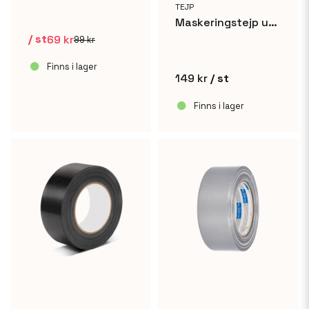
TEJP
Maskeringstejp utomhus - 48mm x 50m
/ st
69 kr
99 kr
Finns i lager
149 kr
/ st
Finns i lager