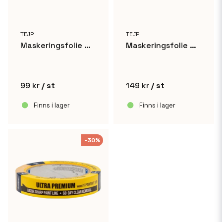
TEJP
TEJP
Maskeringsfolie med tejpkant - 55cm x 23m
Maskeringsfolie med tejpkant - 110cm x 23m
99 kr
/ st
149 kr
/ st
Finns i lager
Finns i lager
-30%