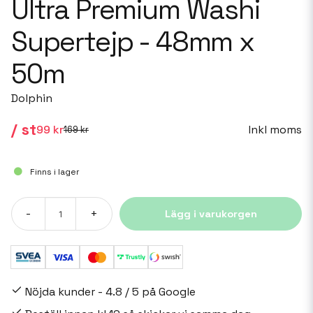
Ultra Premium Washi
Supertejp - 48mm x
50m
Dolphin
/ st
Inkl moms
99 kr
169 kr
Finns i lager
-
+
Lägg i varukorgen
Nöjda kunder - 4.8 / 5 på Google