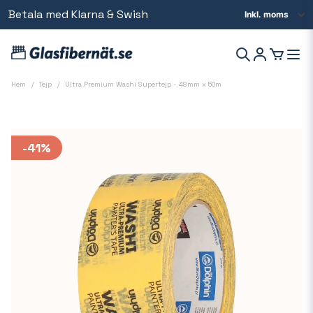
Betala med Klarna & Swish
Beställ innan kl 14 så skickar vi samma dag
Hem
Tejp
Ultra Premium Washi Supertejp - 48mm x 50m
-
41
%