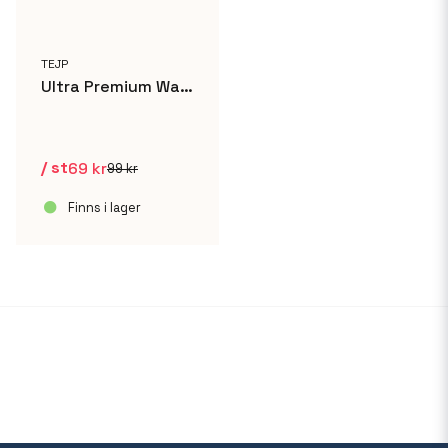
TEJP
Ultra Premium Washi Supertejp - 25mm x 50m
/ st
69 kr
99 kr
Finns i lager