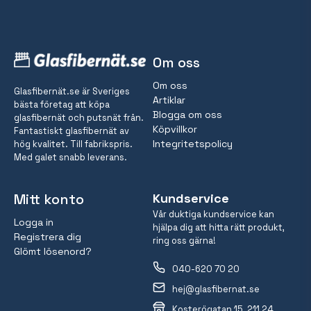
Om oss
Om oss
Glasfibernät.se är Sveriges
Artiklar
bästa företag att köpa
Blogga om oss
glasfibernät och putsnät från.
Köpvillkor
Fantastiskt glasfibernät av
Integritetspolicy
hög kvalitet. Till fabrikspris.
Med galet snabb leverans.
Mitt konto
Kundservice
Vår duktiga kundservice kan
Logga in
hjälpa dig att hitta rätt produkt,
Registrera dig
ring oss gärna!
Glömt lösenord?
040-620 70 20
hej@glasfibernat.se
Kosterögatan 15, 211 24 Malmö