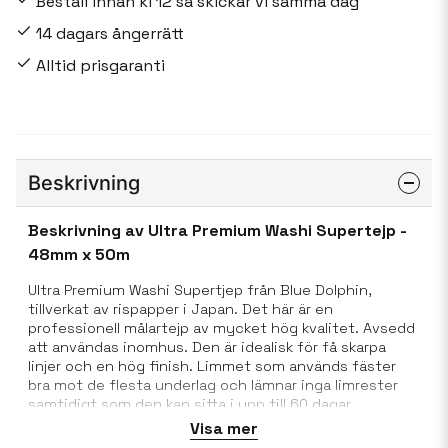
Beställ innan kl 12 så skickar vi samma dag
14 dagars ångerrätt
Alltid prisgaranti
Beskrivning
Beskrivning av Ultra Premium Washi Supertejp -
48mm x 50m
Ultra Premium Washi Supertjep från Blue Dolphin,
tillverkat av rispapper i Japan. Det här är en
professionell målartejp av mycket hög kvalitet. Avsedd
att användas inomhus. Den är idealisk för få skarpa
linjer och en hög finish. Limmet som används fäster
bra mot de flesta underlag och lämnar inga limrester
samtidigt som den kan sitta i upp till 60 dagar.
Visa mer
Varje rulle är individuellt inlindad med med krympplast