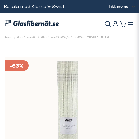
Betala med Klarna & Swish
Beställ innan kl 14 så skickar vi samma dag
Hem
Glasfibernät
Glasfibernät 160g/m² - 1x50m UTFÖRSÄLJNING
-
63
%