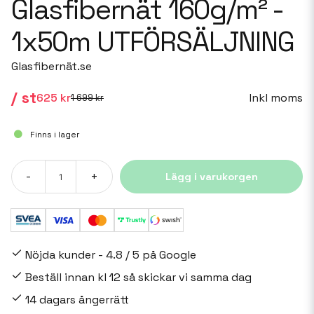
Glasfibernät 160g/m² -
1x50m UTFÖRSÄLJNING
Glasfibernät.se
/ st
Inkl moms
625 kr
1 699 kr
Finns i lager
-
+
Lägg i varukorgen
Nöjda kunder - 4.8 / 5 på Google
Beställ innan kl 12 så skickar vi samma dag
14 dagars ångerrätt