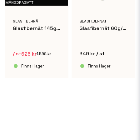
MÄNGDRABATT
GLASFIBERNÄT
GLASFIBERNÄT
Glasfibernät 145g/m² - 1x50m
Glasfibernät 60g/m² - 1x10m
/ st
349 kr
/ st
625 kr
1 599 kr
Finns i lager
Finns i lager