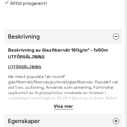
Alltid prisgaranti
Beskrivning
Beskrivning av Glasfibernät 160g/m² - 1x50m
UTFÖRSÄLJNING
UTFÖRSÄLJNING
Vår mest populära "all-round"
glasfibernät/fiberväv/putsnät/glasfiberväv. Populärt val
vid t ex. putsning. Används som armering. Förhindrar
uppkomst av krympsprickor orsakade av rörelser i
underlaget samt hjälper till att hålla ihop putsen. Nätet
ska täcka hela ytan och skarvas genom omlottläggning
Visa mer
på minst 100 mm. Näten har markeringar för att
underlätta korrekt överlappning.
Egenskaper
Optimal maskstorlek