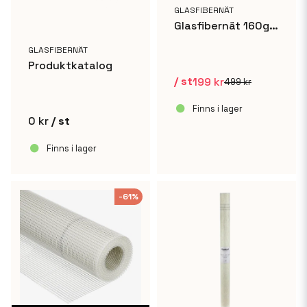
GLASFIBERNÄT
Glasfibernät 160g/m² - 1x10m UTFÖRSÄLJNING
GLASFIBERNÄT
Produktkatalog
/ st
199 kr
499 kr
Finns i lager
0 kr
/ st
Finns i lager
-61%