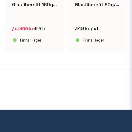
Glasfibernät 160g/m² - 1x10m UTFÖRSÄLJNING
Glasfibernät 60g/m² - 1x10m
/ st
349 kr
/ st
199 kr
499 kr
Finns i lager
Finns i lager