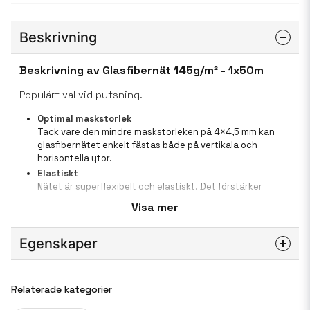
Beskrivning
Beskrivning av Glasfibernät 145g/m² - 1x50m
Populärt val vid putsning.
Optimal maskstorlek
Tack vare den mindre maskstorleken på 4×4,5 mm kan
glasfibernätet enkelt fästas både på vertikala och
horisontella ytor.
Elastiskt
Nätet är superflexibelt och elastiskt. Det förstärker
pålitligt även vid tjocka appliceringar av t ex spackel,
Visa mer
microcement eller puts.
Ökad hållfasthet
Egenskaper
ätet har ökat mekanisk draghållfasthet (≥32 / ≥44 N /
mm), är motståndskraftig mot syror, alkalier,
temperaturskillnader och fukt.
Maskvidd
4x4,5mm
Helt säker
Vikt per m²
145g
Relaterade kategorier
Produkten innehåller inga farliga ämnen och är helt säker
Bredd
1m
för människor att använda.