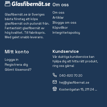
Om oss
Om oss
Glasfibernät.se är Sveriges
Artiklar
bästa företag att köpa
Blogga om oss
glasfibernät och putsnät från.
Köpvillkor
Fantastiskt glasfibernät av
Integritetspolicy
hög kvalitet. Till fabrikspris.
Med galet snabb leverans.
Mitt konto
Kundservice
Vår duktiga kundservice kan
Logga in
hjälpa dig att hitta rätt produkt,
Registrera dig
ring oss gärna!
Glömt lösenord?
040-620 70 20
hej@glasfibernat.se
Kosterögatan 15, 211 24 Malmö