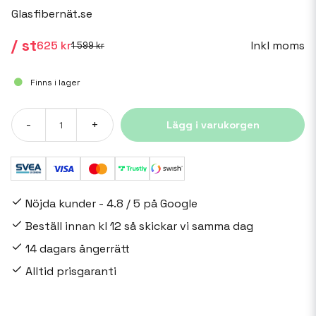
Glasfibernät.se
/ st
Inkl moms
625 kr
1 599 kr
Finns i lager
-
+
Lägg i varukorgen
Nöjda kunder - 4.8 / 5 på Google
Beställ innan kl 12 så skickar vi samma dag
14 dagars ångerrätt
Alltid prisgaranti