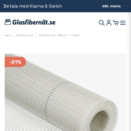
Betala med Klarna & Swish
Beställ innan kl 14 så skickar vi samma dag
Hem
Glasfibernät
Glasfibernät 145g/m² - 1x50m
-
61
%