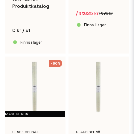
Produktkatalog
/ st
625 kr
1 699 kr
Finns i lager
0 kr
/ st
Finns i lager
-60%
MÄNGDRABATT
GLASFIBERNÄT
GLASFIBERNÄT